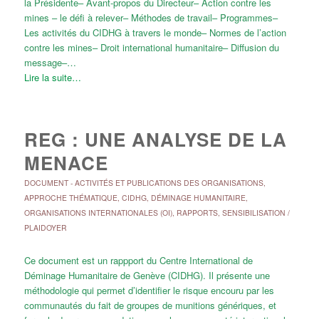
la Présidente– Avant-propos du Directeur– Action contre les
mines – le défi à relever– Méthodes de travail– Programmes–
Les activités du CIDHG à travers le monde– Normes de l’action
contre les mines– Droit international humanitaire– Diffusion du
message–…
Lire la suite…
REG : UNE ANALYSE DE LA
MENACE
DOCUMENT
-
ACTIVITÉS ET PUBLICATIONS DES ORGANISATIONS
,
APPROCHE THÉMATIQUE
,
CIDHG
,
DÉMINAGE HUMANITAIRE
,
ORGANISATIONS INTERNATIONALES (OI)
,
RAPPORTS
,
SENSIBILISATION /
PLAIDOYER
Ce document est un rappport du Centre International de
Déminage Humanitaire de Genève (CIDHG). Il présente une
méthodologie qui permet d’identifier le risque encouru par les
communautés du fait de groupes de munitions génériques, et