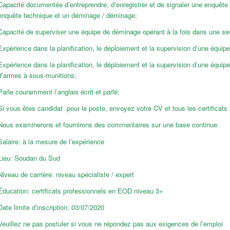
Capacité documentée d’entreprendre, d’enregistrer et de signaler une enquête
enquête technique et un déminage / déminage;
Capacité de superviser une équipe de déminage opérant à la fois dans une se
Expérience dans la planification, le déploiement et la supervision d’une équi
Expérience dans la planification, le déploiement et la supervision d’une éq
d’armes à sous-munitions;
Parle couramment l’anglais écrit et parlé;
Si vous êtes candidat pour le poste, envoyez votre CV et tous les certificats
Nous examinerons et fournirons des commentaires sur une base continue.
Salaire: à la mesure de l’expérience
Lieu: Soudan du Sud
Niveau de carrière: niveau spécialiste / expert
Éducation: certificats professionnels en EOD niveau 3+
Date limite d’inscription: 03/07/2020
Veuillez ne pas postuler si vous ne répondez pas aux exigences de l’emploi