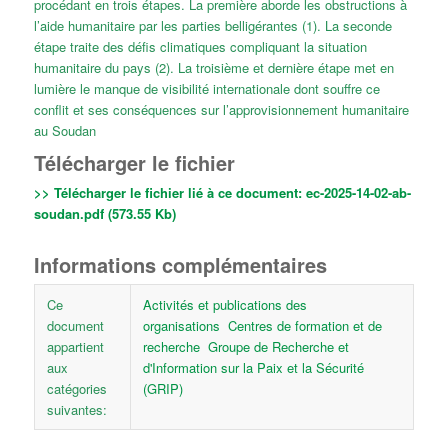
procédant en trois étapes. La première aborde les obstructions à
l’aide humanitaire par les parties belligérantes (1). La seconde
étape traite des défis climatiques compliquant la situation
humanitaire du pays (2). La troisième et dernière étape met en
lumière le manque de visibilité internationale dont souffre ce
conflit et ses conséquences sur l’approvisionnement humanitaire
au Soudan
Télécharger le fichier
>> Télécharger le fichier lié à ce document:
ec-2025-14-02-ab-
soudan.pdf (573.55 Kb)
Informations complémentaires
Ce
Activités et publications des
document
organisations
Centres de formation et de
appartient
recherche
Groupe de Recherche et
aux
d'Information sur la Paix et la Sécurité
catégories
(GRIP)
suivantes: