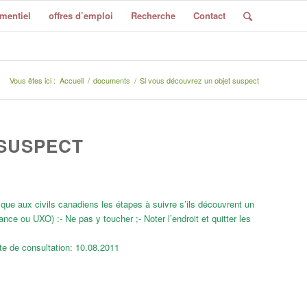
mentiel
offres d’emploi
Recherche
Contact
Vous êtes ici :
Accueil
/
documents
/
Si vous découvrez un objet suspect
 SUSPECT
ique aux civils canadiens les étapes à suivre s’ils découvrent un
ce ou UXO) :- Ne pas y toucher ;- Noter l’endroit et quitter les
te de consultation: 10.08.2011