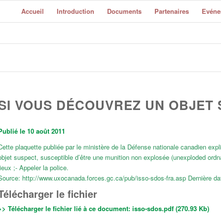
Accueil
Introduction
Documents
Partenaires
Evéne
SI VOUS DÉCOUVREZ UN OBJET
Publié le 10 août 2011
Cette plaquette publiée par le ministère de la Défense nationale canadien expl
objet suspect, susceptible d’être une munition non explosée (unexploded ordnan
lieux ;- Appeler la police.
Source:
http://www.uxocanada.forces.gc.ca/pub/isso-sdos-fra.asp Dernière da
Télécharger le fichier
>> Télécharger le fichier lié à ce document:
isso-sdos.pdf (270.93 Kb)