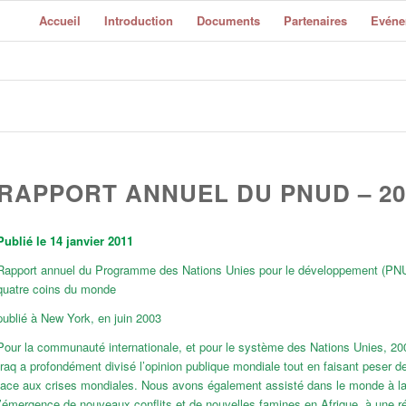
Accueil
Introduction
Documents
Partenaires
Evéne
RAPPORT ANNUEL DU PNUD – 20
Publié le 14 janvier 2011
Rapport annuel du Programme des Nations Unies pour le développement (PNU
quatre coins du monde
publié à New York, en juin 2003
Pour la communauté internationale, et pour le système des Nations Unies, 20
Iraq a profondément divisé l’opinion publique mondiale tout en faisant peser de
face aux crises mondiales. Nous avons également assisté dans le monde à la 
l’émergence de nouveaux conflits et de nouvelles famines en Afrique, à une ré