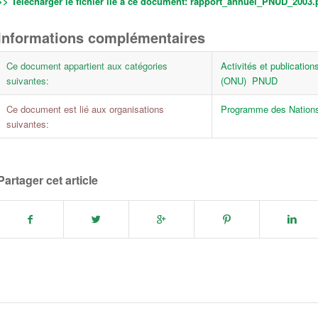
>> Télécharger le fichier lié à ce document:
rapport_annuel_PNUD_2003.p
Informations complémentaires
Ce document appartient aux catégories
Activités et publication
suivantes:
(ONU)
PNUD
Ce document est lié aux organisations
Programme des Nations
suivantes:
Partager cet article