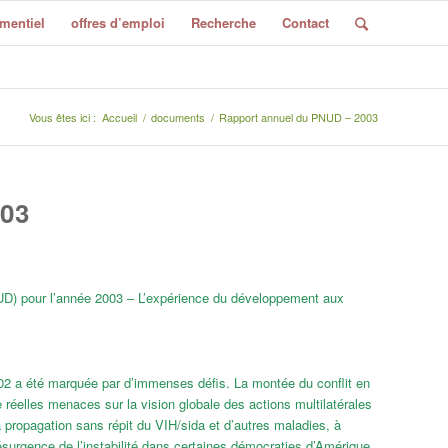
mentiel
offres d’emploi
Recherche
Contact
Vous êtes ici :
Accueil
/
documents
/
Rapport annuel du PNUD – 2003
03
D) pour l’année 2003 – L’expérience du développement aux
02 a été marquée par d’immenses défis. La montée du conflit en
 réelles menaces sur la vision globale des actions multilatérales
propagation sans répit du VIH/sida et d’autres maladies, à
surgence de l’instabilité dans certaines démocraties d’Amérique