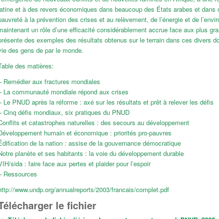
latine et à des revers économiques dans beaucoup des États arabes et dans ce
pauvreté à la prévention des crises et au relèvement, de l’énergie et de l’e
maintenant un rôle d’une efficacité considérablement accrue face aux plus g
présente des exemples des résultats obtenus sur le terrain dans ces divers d
vie des gens de par le monde.
Table des matières:
– Remédier aux fractures mondiales
– La communauté mondiale répond aux crises
– Le PNUD après la réforme : axé sur les résultats et prêt à relever les défis
– Cinq défis mondiaux, six pratiques du PNUD
Conflits et catastrophes naturelles : des secours au développement
Développement humain et économique : priorités pro-pauvres
Édification de la nation : assise de la gouvernance démocratique
Notre planète et ses habitants : la voie du développement durable
VIH/sida : faire face aux pertes et plaider pour l’espoir
– Ressources
http://www.undp.org/annualreports/2003/francais/complet.pdf
Télécharger le fichier