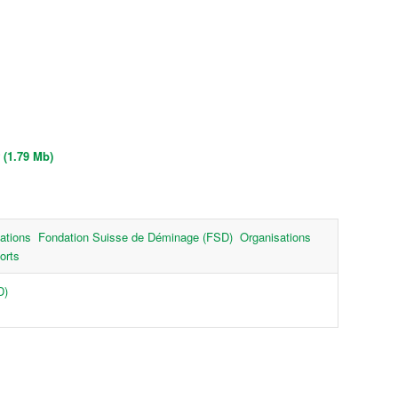
(1.79 Mb)
sations
Fondation Suisse de Déminage (FSD)
Organisations
orts
D)