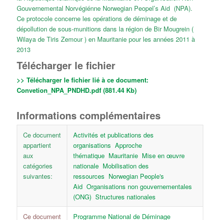
Gouvernemental Norvégiénne Norwegian Peopel’s Aid (NPA).
Ce protocole concerne les opérations de déminage et de
dépollution de sous-munitions dans la région de Bir Mougrein (
Wilaya de Tiris Zemour ) en Mauritanie pour les années 2011 à
2013
Télécharger le fichier
>> Télécharger le fichier lié à ce document:
Convetion_NPA_PNDHD.pdf (881.44 Kb)
Informations complémentaires
Ce document
Activités et publications des
appartient
organisations
Approche
aux
thématique
Mauritanie
Mise en œuvre
catégories
nationale
Mobilisation des
suivantes:
ressources
Norwegian People's
Aid
Organisations non gouvernementales
(ONG)
Structures nationales
Ce document
Programme National de Déminage