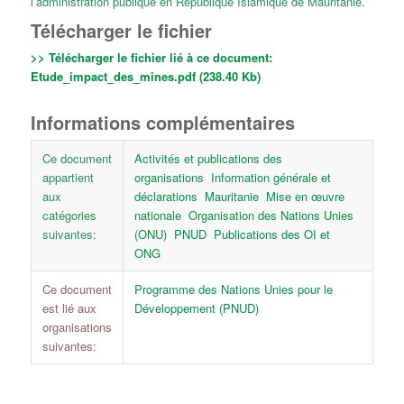
l’administration publique en République Islamique de Mauritanie.
Télécharger le fichier
>> Télécharger le fichier lié à ce document:
Etude_impact_des_mines.pdf (238.40 Kb)
Informations complémentaires
Ce document
Activités et publications des
appartient
organisations
Information générale et
aux
déclarations
Mauritanie
Mise en œuvre
catégories
nationale
Organisation des Nations Unies
suivantes:
(ONU)
PNUD
Publications des OI et
ONG
Ce document
Programme des Nations Unies pour le
est lié aux
Développement (PNUD)
organisations
suivantes: