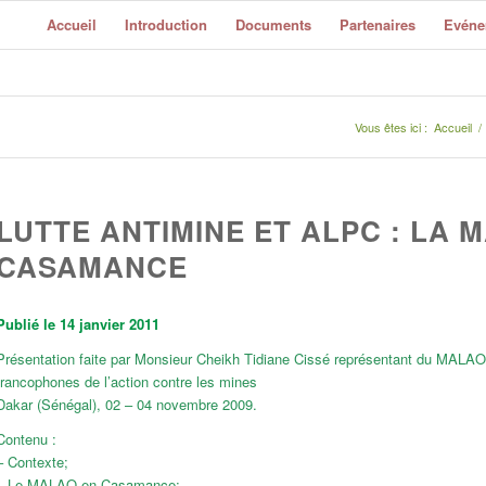
Accueil
Introduction
Documents
Partenaires
Evéne
Vous êtes ici :
Accueil
/
LUTTE ANTIMINE ET ALPC : LA 
CASAMANCE
Publié le 14 janvier 2011
Présentation faite par Monsieur Cheikh Tidiane Cissé représentant du MALAO
francophones de l’action contre les mines
Dakar (Sénégal), 02 – 04 novembre 2009.
Contenu :
– Contexte;
– Le MALAO en Casamance;