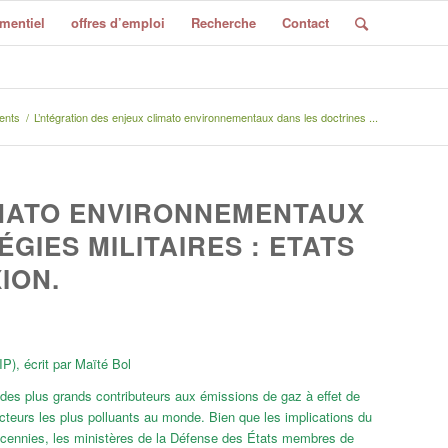
mentiel
offres d’emploi
Recherche
Contact
ents
/
L’ntégration des enjeux climato environnementaux dans les doctrines ...
IMATO ENVIRONNEMENTAUX
GIES MILITAIRES : ETATS
ION.
P), écrit par Maïté Bol
e des plus grands contributeurs aux émissions de gaz à effet de
teurs les plus polluants au monde. Bien que les implications du
décennies, les ministères de la Défense des États membres de