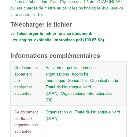
filières de fabrication. C’est l’Agence des C3 de l’OTAN (NC3A)
qui est chargée de mettre au point les technologies évoluées de
lutte contre les EEI.
Télécharger le fichier
>> Télécharger le fichier lié à ce document:
Les_engins_explosifs_improvises.pdf (100.67 Kb)
Informations complémentaires
Ce document
Activités et publications des
appartient
organisations
Approche
aux
thématique
Généralités
Organisation du
catégories
Traité de l'Atlantique Nord
suivantes:
(OTAN)
Organisations Internationales
(OI)
Ce document
Organisation du Traité de l'Atlantique Nord
est lié aux
(OTAN)
organisations
suivantes: