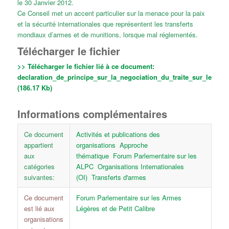
le 30 Janvier 2012.
Ce Conseil met un accent particulier sur la menace pour la paix
et la sécurité internationales que représentent les transferts
mondiaux d’armes et de munitions, lorsque mal réglementés.
Télécharger le fichier
>> Télécharger le fichier lié à ce document:
declaration_de_principe_sur_la_negociation_du_traite_sur_le_c
(186.17 Kb)
Informations complémentaires
Ce document
Activités et publications des
appartient
organisations
Approche
aux
thématique
Forum Parlementaire sur les
catégories
ALPC
Organisations Internationales
suivantes:
(OI)
Transferts d'armes
Ce document
Forum Parlementaire sur les Armes
est lié aux
Légères et de Petit Calibre
organisations