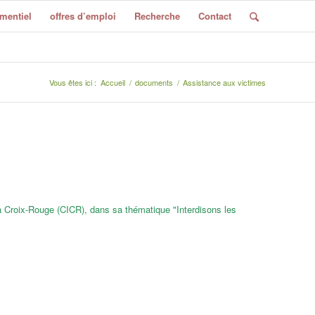
mentiel
offres d’emploi
Recherche
Contact
Vous êtes ici :
Accueil
/
documents
/
Assistance aux victimes
la Croix-Rouge (CICR), dans sa thématique "Interdisons les