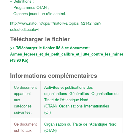
– Définitions ;
– Programmes OTAN ;
– Organes jouant un rôle central.
http://www.nato.int/cps/fr/natolive/topics_52142.htm?
selectedLocale=fr
Télécharger le fichier
>> Télécharger le fichier lié à ce document:
Armes_legeres_et_de_petit_calibre_et_lutte_contre_les_mines.pdf
(43.90 Kb)
Informations complémentaires
Ce document
Activités et publications des
appartient
organisations
Généralités
Organisation du
aux
Traité de l'Atlantique Nord
catégories
(OTAN)
Organisations Internationales
suivantes:
(OI)
Ce document
Organisation du Traité de l'Atlantique Nord
est lié aux
(OTAN)