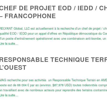
CHEF DE PROJET EOD / IEDD / 
– FRANCOPHONE
RELYANT Global, LLC est actuellement à la recherche d’un chef de projet / chef
qualifié EOD / IEDD pour un appel d’offres en République démocratique du C
d’un poste d’entraînement opérationnel avec une combinaison anti-bombe, un
Lire la suite…
RESPONSABLE TECHNIQUE TERR
L’OUEST
MAG recherche pour ses activités un Responsable Technique Terrain en AMD –
poste est de 66 004 £ par an (environ. $87,978 USD) toutes indemnités comp
en travaillant avec de nombreux acteurs pour reprendre des terrains contami
Lire la suite…