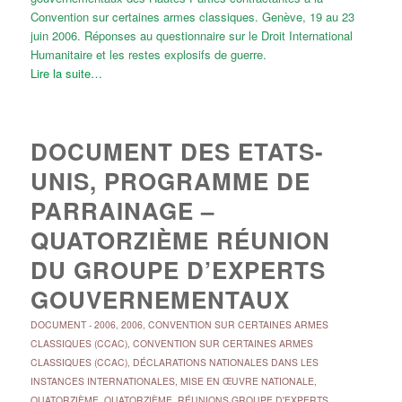
Convention sur certaines armes classiques. Genève, 19 au 23
juin 2006. Réponses au questionnaire sur le Droit International
Humanitaire et les restes explosifs de guerre.
Lire la suite…
DOCUMENT DES ETATS-
UNIS, PROGRAMME DE
PARRAINAGE –
QUATORZIÈME RÉUNION
DU GROUPE D’EXPERTS
GOUVERNEMENTAUX
DOCUMENT
-
2006
,
2006
,
CONVENTION SUR CERTAINES ARMES
CLASSIQUES (CCAC)
,
CONVENTION SUR CERTAINES ARMES
CLASSIQUES (CCAC)
,
DÉCLARATIONS NATIONALES DANS LES
INSTANCES INTERNATIONALES
,
MISE EN ŒUVRE NATIONALE
,
QUATORZIÈME
,
QUATORZIÈME
,
RÉUNIONS GROUPE D'EXPERTS