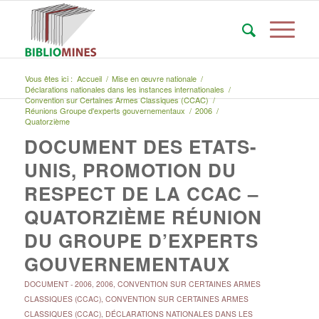
Vous êtes ici :
Accueil
/
Mise en œuvre nationale
/
Déclarations nationales dans les instances internationales
/
Convention sur Certaines Armes Classiques (CCAC)
/
Réunions Groupe d'experts gouvernementaux
/
2006
/
Quatorzième
DOCUMENT DES ETATS-
UNIS, PROMOTION DU
RESPECT DE LA CCAC –
QUATORZIÈME RÉUNION
DU GROUPE D’EXPERTS
GOUVERNEMENTAUX
DOCUMENT
-
2006
,
2006
,
CONVENTION SUR CERTAINES ARMES
CLASSIQUES (CCAC)
,
CONVENTION SUR CERTAINES ARMES
CLASSIQUES (CCAC)
,
DÉCLARATIONS NATIONALES DANS LES