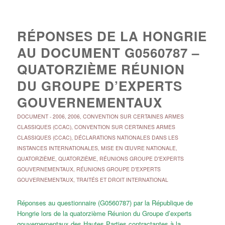
RÉPONSES DE LA HONGRIE
AU DOCUMENT G0560787 –
QUATORZIÈME RÉUNION
DU GROUPE D’EXPERTS
GOUVERNEMENTAUX
DOCUMENT
-
2006
,
2006
,
CONVENTION SUR CERTAINES ARMES
CLASSIQUES (CCAC)
,
CONVENTION SUR CERTAINES ARMES
CLASSIQUES (CCAC)
,
DÉCLARATIONS NATIONALES DANS LES
INSTANCES INTERNATIONALES
,
MISE EN ŒUVRE NATIONALE
,
QUATORZIÈME
,
QUATORZIÈME
,
RÉUNIONS GROUPE D'EXPERTS
GOUVERNEMENTAUX
,
RÉUNIONS GROUPE D'EXPERTS
GOUVERNEMENTAUX
,
TRAITÉS ET DROIT INTERNATIONAL
Réponses au questionnaire (G0560787) par la République de
Hongrie lors de la quatorzième Réunion du Groupe d’experts
gouvernementaux des Hautes Parties contractantes à la