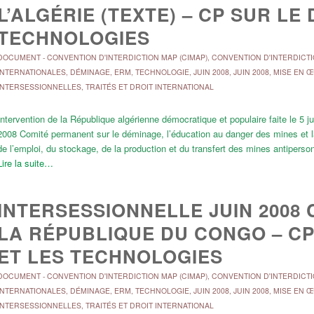
L’ALGÉRIE (TEXTE) – CP SUR LE
TECHNOLOGIES
DOCUMENT
-
CONVENTION D'INTERDICTION MAP (CIMAP)
,
CONVENTION D'INTERDICTI
INTERNATIONALES
,
DÉMINAGE, ERM, TECHNOLOGIE
,
JUIN 2008
,
JUIN 2008
,
MISE EN 
INTERSESSIONNELLES
,
TRAITÉS ET DROIT INTERNATIONAL
Intervention de la République algérienne démocratique et populaire faite le 5 j
2008 Comité permanent sur le déminage, l’éducation au danger des mines et la 
de l’emploi, du stockage, de la production et du transfert des mines antipers
Lire la suite…
INTERSESSIONNELLE JUIN 2008 
LA RÉPUBLIQUE DU CONGO – CP
ET LES TECHNOLOGIES
DOCUMENT
-
CONVENTION D'INTERDICTION MAP (CIMAP)
,
CONVENTION D'INTERDICTI
INTERNATIONALES
,
DÉMINAGE, ERM, TECHNOLOGIE
,
JUIN 2008
,
JUIN 2008
,
MISE EN 
INTERSESSIONNELLES
,
TRAITÉS ET DROIT INTERNATIONAL