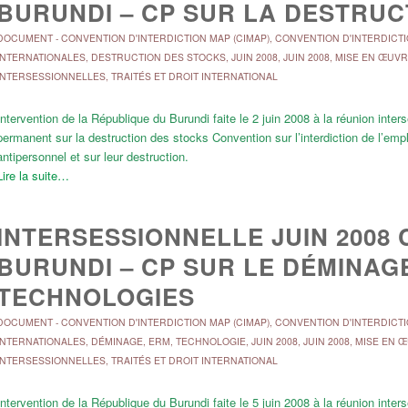
BURUNDI – CP SUR LA DESTRUC
DOCUMENT
-
CONVENTION D'INTERDICTION MAP (CIMAP)
,
CONVENTION D'INTERDICTI
INTERNATIONALES
,
DESTRUCTION DES STOCKS
,
JUIN 2008
,
JUIN 2008
,
MISE EN ŒUVR
INTERSESSIONNELLES
,
TRAITÉS ET DROIT INTERNATIONAL
Intervention de la République du Burundi faite le 2 juin 2008 à la réunion int
permanent sur la destruction des stocks Convention sur l’interdiction de l’emp
antipersonnel et sur leur destruction.
Lire la suite…
INTERSESSIONNELLE JUIN 2008 
BURUNDI – CP SUR LE DÉMINAGE
TECHNOLOGIES
DOCUMENT
-
CONVENTION D'INTERDICTION MAP (CIMAP)
,
CONVENTION D'INTERDICTI
INTERNATIONALES
,
DÉMINAGE, ERM, TECHNOLOGIE
,
JUIN 2008
,
JUIN 2008
,
MISE EN 
INTERSESSIONNELLES
,
TRAITÉS ET DROIT INTERNATIONAL
Intervention de la République du Burundi faite le 5 juin 2008 à la réunion int