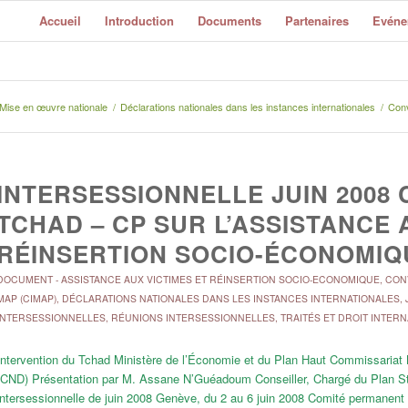
Accueil
Introduction
Documents
Partenaires
Evéne
Mise en œuvre nationale
/
Déclarations nationales dans les instances internationales
/
Conv
INTERSESSIONNELLE JUIN 2008 
TCHAD – CP SUR L’ASSISTANCE 
RÉINSERTION SOCIO-ÉCONOMIQ
DOCUMENT
-
ASSISTANCE AUX VICTIMES ET RÉINSERTION SOCIO-ECONOMIQUE
,
CONV
MAP (CIMAP)
,
DÉCLARATIONS NATIONALES DANS LES INSTANCES INTERNATIONALES
,
INTERSESSIONNELLES
,
RÉUNIONS INTERSESSIONNELLES
,
TRAITÉS ET DROIT INTER
Intervention du Tchad Ministère de l’Économie et du Plan Haut Commissaria
(CND) Présentation par M. Assane N’Guéadoum Conseiller, Chargé du Plan Strat
intersessionnelle de juin 2008 Genève, du 2 au 6 juin 2008 Comité permanen