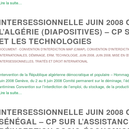
Lire la suite…
INTERSESSIONNELLE JUIN 2008 
L’ALGÉRIE (DIAPOSITIVES) – CP
ET LES TECHNOLOGIES
DOCUMENT
-
CONVENTION D'INTERDICTION MAP (CIMAP)
,
CONVENTION D'INTERDICTI
INTERNATIONALES
,
DÉMINAGE, ERM, TECHNOLOGIE
,
JUIN 2008
,
JUIN 2008
,
MISE EN 
INTERSESSIONNELLES
,
TRAITÉS ET DROIT INTERNATIONAL
Intervention de la République algérienne démocratique et populaire – Hommage à
juin 2008 Genève, du 2 au 6 juin 2008 Comité permanent sur le déminage, l’éd
antimines Convention sur l’interdiction de l’emploi, du stockage, de la produc
Lire la suite…
INTERSESSIONNELLE JUIN 2008 
SÉNÉGAL – CP SUR L’ASSISTANC