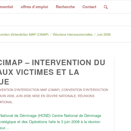
mentiel
offres d’emploi
Recherche
Contact
ention d'interdiction MAP (CIMAP)
/
Réunions intersessionnelles
/
Juin 2008
CIMAP – INTERVENTION DU
AUX VICTIMES ET LA
UE
ENTION D'INTERDICTION MAP (CIMAP)
,
CONVENTION D'INTERDICTION
JUIN 2008
,
JUIN 2008
,
MISE EN ŒUVRE NATIONALE
,
RÉUNIONS
NATIONAL
t National de Déminage (HCND) Centre National de Déminage
égique et des Opérations faite le 3 juin 2008 à la réunion
t sur…