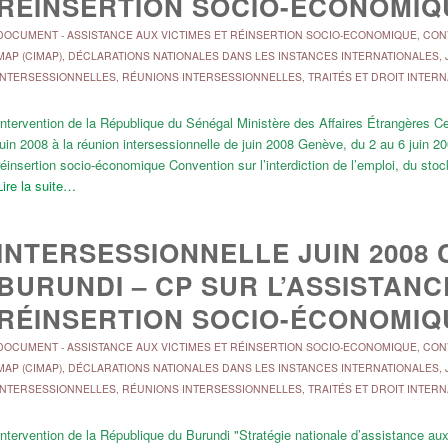
RÉINSERTION SOCIO-ÉCONOMIQ
DOCUMENT
-
ASSISTANCE AUX VICTIMES ET RÉINSERTION SOCIO-ECONOMIQUE
,
CONV
MAP (CIMAP)
,
DÉCLARATIONS NATIONALES DANS LES INSTANCES INTERNATIONALES
,
INTERSESSIONNELLES
,
RÉUNIONS INTERSESSIONNELLES
,
TRAITÉS ET DROIT INTER
Intervention de la République du Sénégal Ministère des Affaires Étrangères C
juin 2008 à la réunion intersessionnelle de juin 2008 Genève, du 2 au 6 juin 2
réinsertion socio-économique Convention sur l’interdiction de l’emploi, du sto
Lire la suite…
INTERSESSIONNELLE JUIN 2008 
BURUNDI – CP SUR L’ASSISTANC
RÉINSERTION SOCIO-ÉCONOMIQ
DOCUMENT
-
ASSISTANCE AUX VICTIMES ET RÉINSERTION SOCIO-ECONOMIQUE
,
CONV
MAP (CIMAP)
,
DÉCLARATIONS NATIONALES DANS LES INSTANCES INTERNATIONALES
,
INTERSESSIONNELLES
,
RÉUNIONS INTERSESSIONNELLES
,
TRAITÉS ET DROIT INTER
Intervention de la République du Burundi "Stratégie nationale d’assistance aux 