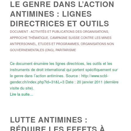
LE GENRE DANS L’ACTION
ANTIMINES : LIGNES
DIRECTRICES ET OUTILS
DOCUMENT
-
ACTIVITÉS ET PUBLICATIONS DES ORGANISATIONS
,
APPROCHE THÉMATIQUE
,
CAMPAGNE SUISSE CONTRE LES MINES
ANTIPERSONNEL
,
ETUDES ET PROGRAMMES
,
ORGANISATIONS NON
GOUVERNEMENTALES (ONG)
,
PARITARISME
Ce document énumère les lignes directrices, les outils et les
instruments de droit international qui portent spécifiquement sur
le genre dans l’action antimines. Source : http://www.scbl-
gender.ch/index.php?id=31&L=3 Date : 20 janvier 2011 (dernière
visite du site).
Lire la suite…
LUTTE ANTIMINES :
RÉDUIRE LES EFFETS À