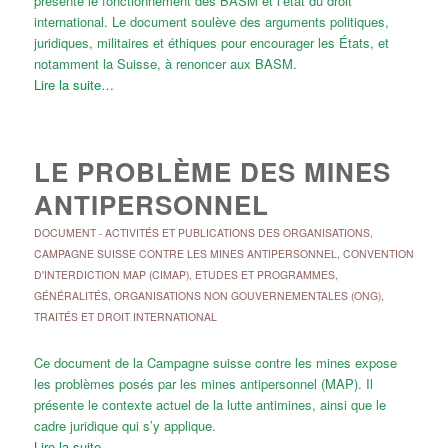
présente le fonctionnement des BASM et l’état du droit
international. Le document soulève des arguments politiques,
juridiques, militaires et éthiques pour encourager les États, et
notamment la Suisse, à renoncer aux BASM.
Lire la suite…
LE PROBLÈME DES MINES
ANTIPERSONNEL
DOCUMENT
-
ACTIVITÉS ET PUBLICATIONS DES ORGANISATIONS
,
CAMPAGNE SUISSE CONTRE LES MINES ANTIPERSONNEL
,
CONVENTION
D'INTERDICTION MAP (CIMAP)
,
ETUDES ET PROGRAMMES
,
GÉNÉRALITÉS
,
ORGANISATIONS NON GOUVERNEMENTALES (ONG)
,
TRAITÉS ET DROIT INTERNATIONAL
Ce document de la Campagne suisse contre les mines expose
les problèmes posés par les mines antipersonnel (MAP). Il
présente le contexte actuel de la lutte antimines, ainsi que le
cadre juridique qui s’y applique.
Lire la suite…