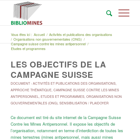
Vous êtes ici :
Accueil
/
Activités et publications des organisations
/
Organisations non gouvernementales (ONG)
/
Campagne suisse contre les mines antipersonnel
/
Etudes et programmes
LES OBJECTIFS DE LA
CAMPAGNE SUISSE
DOCUMENT
-
ACTIVITÉS ET PUBLICATIONS DES ORGANISATIONS
,
APPROCHE THÉMATIQUE
,
CAMPAGNE SUISSE CONTRE LES MINES
ANTIPERSONNEL
,
ETUDES ET PROGRAMMES
,
ORGANISATIONS NON
GOUVERNEMENTALES (ONG)
,
SENSIBILISATION / PLAIDOYER
Ce document est tiré du site internet de la Campagne Suisse
Contre les Mines Antipersonnel. Il expose les objectifs de
l’organisation, notamment en terme d’interdiction de toutes les
mines terrestres (mines antipersonnel, mais aussi mines